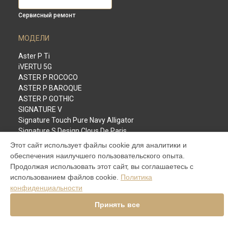
Сервисный ремонт
МОДЕЛИ
Aster P Ti
iVERTU 5G
ASTER P ROCOCO
ASTER P BAROQUE
ASTER P GOTHIC
SIGNATURE V
Signature Touch Pure Navy Alligator
Signature S Design Clous De Paris
Constellation V Gemstone Liquorice
Этот сайт использует файлы cookie для аналитики и
Versace Unique Black Star
обеспечения наилучшего пользовательского опыта.
Aster Python Beige
Продолжая использовать этот сайт, вы соглашаетесь с
Signature S Design Rock
использованием файлов cookie.
Политика
Signature Touch Pure Jet
конфиденциальности
METAVERTU
Принять все
СТРАНИЦЫ