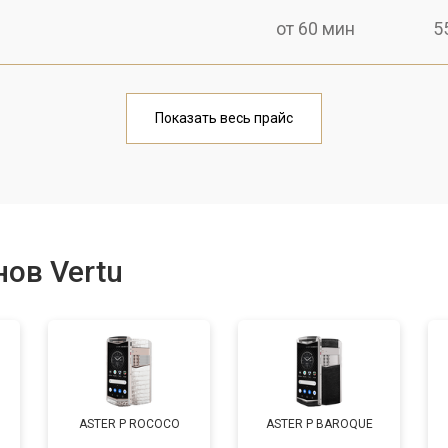
от 60 мин
5
от 30 мин
1
Показать весь прайс
от 60 мин
5
от 30 мин
8
ов Vertu
от 10 мин
7
ASTER P ROCOCO
ASTER P BAROQUE