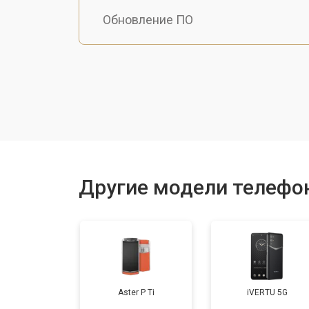
Обновление ПО
Замена дисплея (экрана)
Замена разъема зарядки
Замена микрофона
Другие модели телефон
Восстановление платы
Aster P Ti
iVERTU 5G